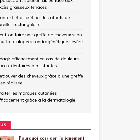
iposuccion : solution ciblée face aux
xcès graisseux tenaces
onfort et discrétion : les atouts de
’oreiller rectangulaire
eut-on faire une greffe de cheveux si on
ouffre d’alopécie androgénétique sévère
éagir efficacement en cas de douleurs
ucco-dentaires persistantes
etrouver des cheveux grâce à une greffe
ien réalisée
raiter les marques cutanées
fficacement grâce à la dermatologie
US
Pourquoi corriger l’alignement