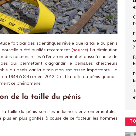
L
e
C
l
P
s
tude fait par des scientifiques révèle que la taille du pénis
?
 nouvelle a été publiée récemment (
source
). La diminution
ar des facteurs reliés à l’environnement et aussi à cause de
R
odes qui permettent d’agrandir le pénis.Les chercheurs
b
phie du pénis car la diminution est assez importante. La
R
n 1948 à 8.9 cm en, 2012. C’est la taille du pénis quand il
b
aiment ce phénomène.
T
on de la taille du pénis
e
 la taille du pénis sont les influences environnementales.
 plus en plus gonflés à cause de ce facteur, les hommes
TO