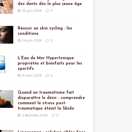
des dents dès le plus jeune âge
25 juin 2026
0
Réussir un skin cycling : les
conditions
14 juin 2026
0
L’Eau de Mer Hypertonique:
propriétés et bienfaits pour les
sportifs
9 mars 2026
0
Quand un traumatisme fait
disparaître le désir : comprendre
comment le stress post-
traumatique éteint la libido
3 décembre 2025
0