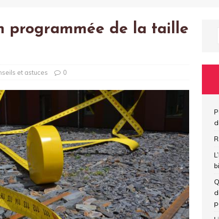
n programmée de la taille
seils et astuces
0
P
d
R
L
b
Q
d
p