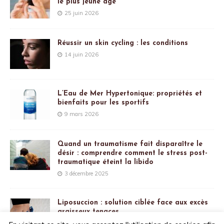
le plus jeune âge
25 juin 2026
Réussir un skin cycling : les conditions
14 juin 2026
L’Eau de Mer Hypertonique: propriétés et
bienfaits pour les sportifs
9 mars 2026
Quand un traumatisme fait disparaître le
désir : comprendre comment le stress post-
traumatique éteint la libido
3 décembre 2025
Liposuccion : solution ciblée face aux excès
graisseux tenaces
21 juillet 2025