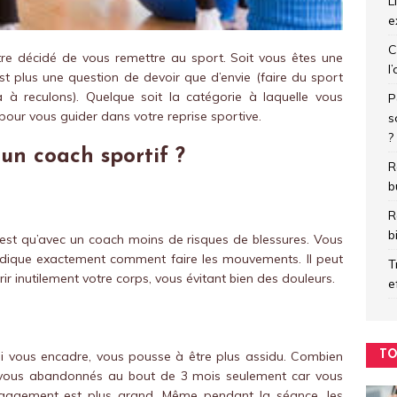
L
e
C
tre décidé de vous remettre au sport. Soit vous êtes une
l
est plus une question de devoir que d’envie (faire du sport
à reculons). Quelque soit la catégorie à laquelle vous
P
pour vous guider dans votre reprise sportive.
s
?
un coach sportif ?
R
b
R
b
 c’est qu’avec un coach moins de risques de blessures. Vous
indique exactement comment faire les mouvements. Il peut
T
rir inutilement votre corps, vous évitant bien des douleurs.
e
TO
qui vous encadre, vous pousse à être plus assidu. Combien
vous abandonnés au bout de 3 mois seulement car vous
engagement est plus grand. Même pendant la séance, les