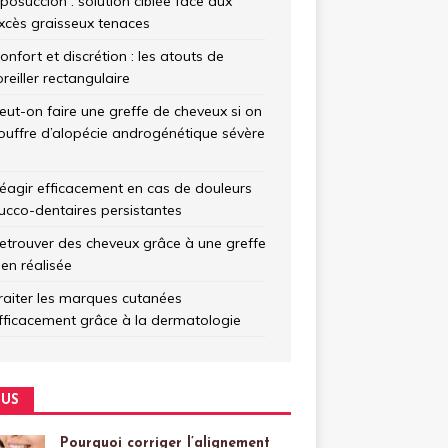
iposuccion : solution ciblée face aux
xcès graisseux tenaces
onfort et discrétion : les atouts de
’oreiller rectangulaire
eut-on faire une greffe de cheveux si on
ouffre d’alopécie androgénétique sévère
éagir efficacement en cas de douleurs
ucco-dentaires persistantes
etrouver des cheveux grâce à une greffe
ien réalisée
raiter les marques cutanées
fficacement grâce à la dermatologie
US
Pourquoi corriger l’alignement