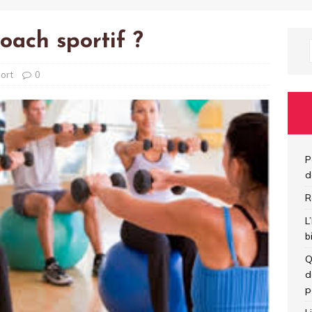
oach sportif ?
ort
0
P
d
R
L
b
Q
d
p