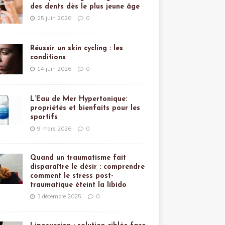
des dents dès le plus jeune âge
25 juin 2026
0
Réussir un skin cycling : les
conditions
14 juin 2026
0
L’Eau de Mer Hypertonique:
propriétés et bienfaits pour les
sportifs
9 mars 2026
0
Quand un traumatisme fait
disparaître le désir : comprendre
comment le stress post-
traumatique éteint la libido
3 décembre 2025
0