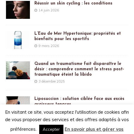
Réussir un skin cycling : les conditions
14 juin 2026
L’Eau de Mer Hypertonique: propriétés et
bienfaits pour les sportifs
9 mars 2026
Quand un traumatisme fait disparaître le
désir : comprendre comment le stress post-
traumatique éteint la libido
3 décembre 2025
Liposuccion : solution ciblée face aux excès
graisseux tenaces
21 juillet 2025
En visitant ce site, vous acceptez l'utilisation de cookies afin
de vous proposer des services et des offres adaptés à vos
préférences.
En savoir plus et gérer vos
Accepter