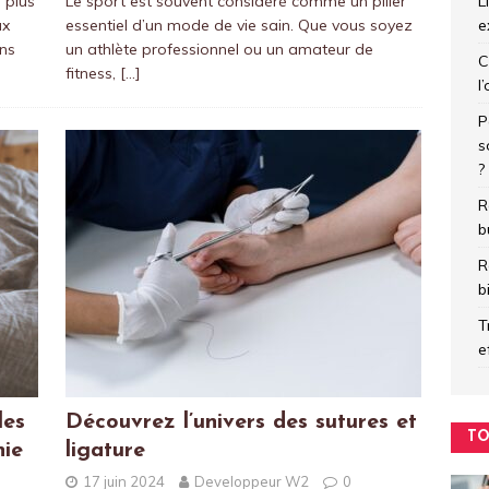
L
 plus
Le sport est souvent considéré comme un pilier
e
ux
essentiel d’un mode de vie sain. Que vous soyez
ans
un athlète professionnel ou un amateur de
C
fitness,
[…]
l
P
s
?
R
b
R
b
T
e
les
Découvrez l’univers des sutures et
TO
nie
ligature
17 juin 2024
Developpeur W2
0