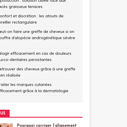
iposuccion : solution ciblée face aux
xcès graisseux tenaces
onfort et discrétion : les atouts de
’oreiller rectangulaire
eut-on faire une greffe de cheveux si on
ouffre d’alopécie androgénétique sévère
éagir efficacement en cas de douleurs
ucco-dentaires persistantes
etrouver des cheveux grâce à une greffe
ien réalisée
raiter les marques cutanées
fficacement grâce à la dermatologie
US
Pourquoi corriger l’alignement