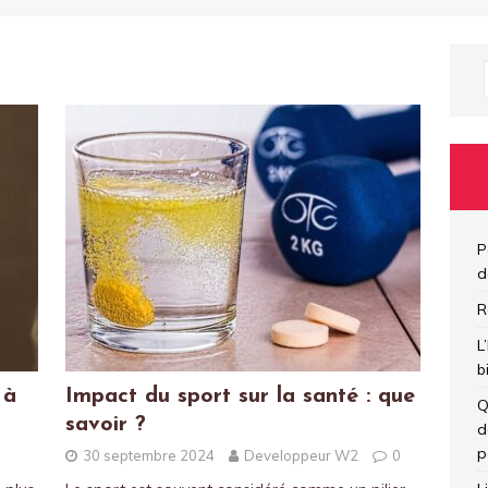
P
d
R
L
b
 à
Impact du sport sur la santé : que
Q
savoir ?
d
p
30 septembre 2024
Developpeur W2
0