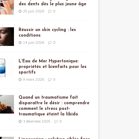
des dents dès le plus jeune âge
25 juin 2026
0
Réussir un skin cycling : les
conditions
14 juin 2026
0
L’Eau de Mer Hypertonique:
propriétés et bienfaits pour les
sportifs
9 mars 2026
0
Quand un traumatisme fait
disparaître le désir : comprendre
comment le stress post-
traumatique éteint la libido
3 décembre 2025
0